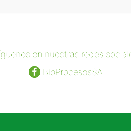
íguenos en nuestras redes social
BioProcesosSA