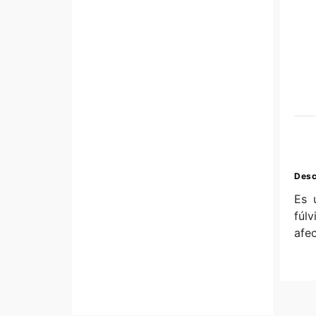
Desc
Es 
fúlv
afec