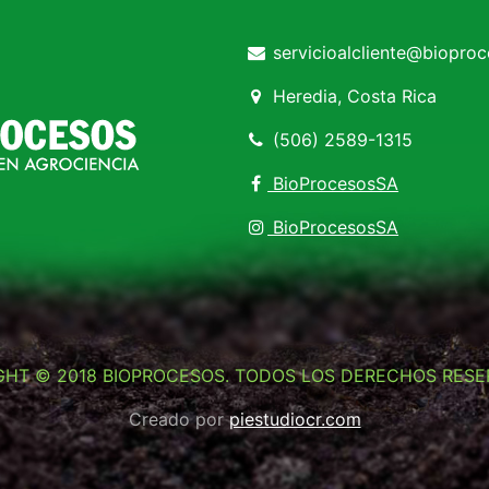
servicioalcliente@biopro
Heredia, Costa Rica
(506) 2589-1315
BioProcesosSA
BioProcesosSA
GHT © 2018 BIOPROCESOS. TODOS LOS DERECHOS RESE
Creado por
piestudiocr.com